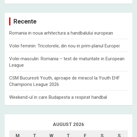
a
r
c
Recente
h
Romania in noua arhitectura a handbalului european
Volei feminin: Tricolorele, din nou in prim‑planul Europei
Volei masculin: Romania – test de maturitate in European
League
CSM Bucuresti Youth, aproape de miracol la Youth EHF
Champions League 2026
Weekend-ul in care Budapesta a respirat handbal
AUGUST 2026
M
T
W
T
F
S
S