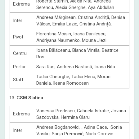
Roberta Stamin, Alexia Nita, Andreea
Extrema
Serencu, Alexia Gherghe, Aya Abdullah
Andreea Mărginean, Cristina Andriță, Denisa
Inter
Vâlcan, Emilija Lazić, Cristina Andriță,
Florentina Moisin, Ioana Danilescu,
Pivot
Andriyana Naumenko, Mouna Jlezi
Ioana Bălăceanu, Bianca Vintila, Beatrice
Centru
Ros
Portar
Sara Rus, Andreea Nastasă, Ioana Nita
Tadici Gheorghe, Tadici Elena, Morari
Staff:
Daniela, Ileana Romocean
13.
CSM Slatina
Vanessa Predescu, Gabriela Istratie, Jovana
Extrema
Sazdovska, Hermina Olaru
Andreea Bogdanovici, , Adina Cace, Sonia
Inter
Vasiliu, Sanja Premović, Nada Corovic