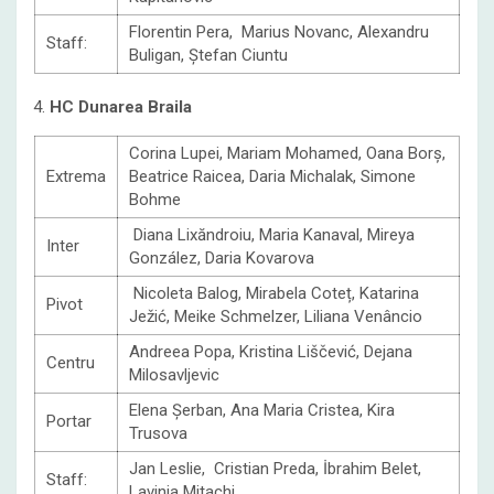
Florentin Pera, Marius Novanc, Alexandru
Staff:
Buligan, Ștefan Ciuntu
4.
HC Dunarea Braila
Corina Lupei, Mariam Mohamed, Oana Borș,
Extrema
Beatrice Raicea, Daria Michalak, Simone
Bohme
Diana Lixăndroiu, Maria Kanaval, Mireya
Inter
González, Daria Kovarova
Nicoleta Balog, Mirabela Coteț, Katarina
Pivot
Ježić, Meike Schmelzer, Liliana Venâncio
Andreea Popa, Kristina Liščević, Dejana
Centru
Milosavljevic
Elena Șerban, Ana Maria Cristea, Kira
Portar
Trusova
Jan Leslie, Cristian Preda, İbrahim Belet,
Staff:
Lavinia Mitachi