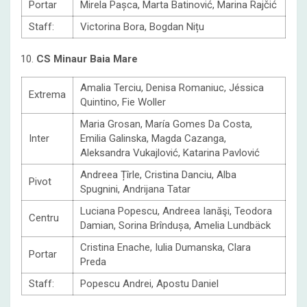
Portar
Mirela Pașca, Marta Batinović, Marina Rajčić
Staff:
Victorina Bora, Bogdan Nițu
10.
CS Minaur Baia Mare
Amalia Terciu, Denisa Romaniuc, Jéssica
Extrema
Quintino, Fie Woller
Maria Grosan, María Gomes Da Costa,
Inter
Emilia Galinska, Magda Cazanga,
Aleksandra Vukajlović, Katarina Pavlović
Andreea Țîrle, Cristina Danciu, Alba
Pivot
Spugnini, Andrijana Tatar
Luciana Popescu, Andreea Ianăşi, Teodora
Centru
Damian, Sorina Brîndușa, Amelia Lundbäck
Cristina Enache, Iulia Dumanska, Clara
Portar
Preda
Staff:
Popescu Andrei, Apostu Daniel