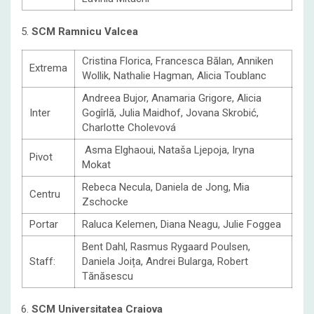
5.
SCM Ramnicu Valcea
Cristina Florica, Francesca Bălan, Anniken
Extrema
Wollik, Nathalie Hagman, Alicia Toublanc
Andreea Bujor, Anamaria Grigore, Alicia
Inter
Gogîrlă, Julia Maidhof, Jovana Skrobić,
Charlotte Cholevová
Asma Elghaoui, Nataša Ljepoja, Iryna
Pivot
Mokat
Rebeca Necula, Daniela de Jong, Mia
Centru
Zschocke
Portar
Raluca Kelemen, Diana Neagu, Julie Foggea
Bent Dahl, Rasmus Rygaard Poulsen,
Staff:
Daniela Joița, Andrei Bularga, Robert
Tănăsescu
6.
SCM Universitatea Craiova