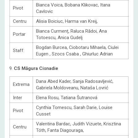
Bianca Voica, Bobana Klikovac, Itana
Pivot
Cavlovic
Centru
Alisia Boiciuc, Harma van Kreij,
Bianca Curmenț, Raluca Rădoi, Ana
Portar
Totoescu, Anica Gudelj
Bogdan Burcea, Ciobotaru Mihaela, Ciulei
Staff:
Eugen , Szocs Csaba , Ghiurluc Adrian
9.
CS Măgura Cisnadie
Dana Abed Kader, Sanja Radosavljević,
Extrema
Gabriela Moldoveanu, Nataša Lovrić
Inter
Elena Rosu, Tatiana Šutranová
Cynthia Tomescu, Sarah Darie, Louise
Pivot
Cusset
Valentina Bardac, Judith Vizuete, Krisztina
Centru
Tóth, Fanta Diagouraga,