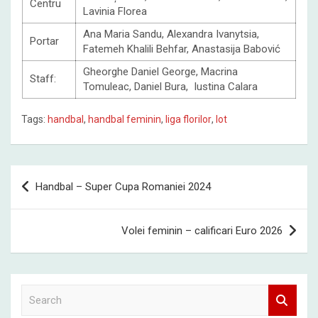
Centru
Lavinia Florea
Ana Maria Sandu, Alexandra Ivanytsia,
Portar
Fatemeh Khalili Behfar, Anastasija Babović
Gheorghe Daniel George, Macrina
Staff:
Tomuleac, Daniel Bura, Iustina Calara
Tags:
handbal
,
handbal feminin
,
liga florilor
,
lot
Post
Handbal – Super Cupa Romaniei 2024
navigation
Volei feminin – calificari Euro 2026
S
e