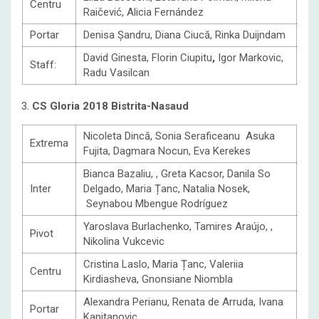
Centru
Raičević, Alicia Fernández
Portar
Denisa Șandru, Diana Ciucă, Rinka Duijndam
David Ginesta, Florin Ciupitu
,
Igor Markovic,
Staff:
Radu Vasilcan
3.
CS Gloria 2018 Bistrita-Nasaud
Nicoleta Dincă, Sonia Seraficeanu Asuka
Extrema
Fujita, Dagmara Nocun, Eva Kerekes
Bianca Bazaliu, , Greta Kacsor, Danila So
Inter
Delgado, Maria Țanc, Natalia Nosek,
Seynabou Mbengue Rodríguez
Yaroslava Burlachenko, Tamires Araújo, ,
Pivot
Nikolina Vukcevic
Cristina Laslo, Maria Țanc, Valeriia
Centru
Kirdiasheva, Gnonsiane Niombla
Alexandra Perianu, Renata de Arruda, Ivana
Portar
Kapitanovic