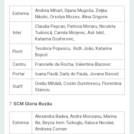
Andrea Mihart, Dijana Mugoša, Zeljka
Extrema
Nikolic, Orsolya Mozes, Alina Grigorie
Claudia Pașcan, Patricia Moraru, Nicoleta
Inter
Tudorică, Camila Micijevic, Asli Iskit,
Katarina Dzaferovic,
Teodora Popescu, Ruth João, Katarina
Pivot
Bojicić
Centru
Francielle da Rocha, Valentina Blazevic
Portar
Ioana Pavăl, Darly de Paula, Jovana Risović
Ovidiu Mihăilă, Costin Dumitrescu, Florentina
Staff:
Stanciu
7.
SCM Gloria Buzău
Alexandra Badea, Andra Moroianu, Marina
Extrema
Ilie, Beyza Irem Türkoglu, Raluca Nicolae,
Andreea Coman