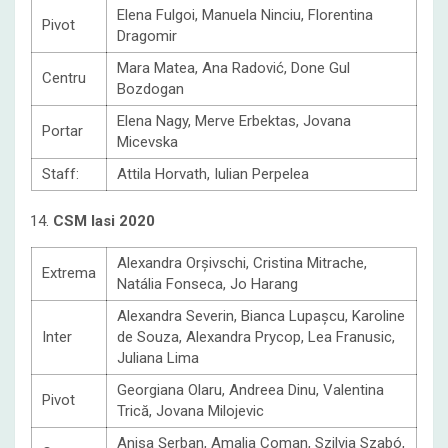
Elena Fulgoi, Manuela Ninciu, Florentina
Pivot
Dragomir
Mara Matea, Ana Radović, Done Gul
Centru
Bozdogan
Elena Nagy, Merve Erbektas, Jovana
Portar
Micevska
Staff:
Attila Horvath, Iulian Perpelea
14.
CSM Iasi
2020
Alexandra Orșivschi, Cristina Mitrache,
Extrema
Natália Fonseca, Jo Harang
Alexandra Severin, Bianca Lupașcu, Karoline
Inter
de Souza, Alexandra Prycop, Lea Franusic,
Juliana Lima
Georgiana Olaru, Andreea Dinu, Valentina
Pivot
Trică, Jovana Milojevic
Anisa Șerban, Amalia Coman, Szilvia Szabó,