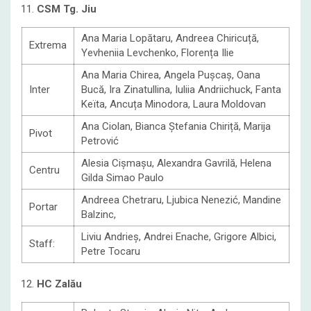
11.
CSM Tg. Jiu
Ana Maria Lopătaru, Andreea Chiricuță,
Extrema
Yevheniia Levchenko, Florența Ilie
Ana Maria Chirea, Angela Pușcaș, Oana
Inter
Bucă, Ira Zinatullina, Iuliia Andriichuck, Fanta
Keïta, Ancuța Minodora, Laura Moldovan
Ana Ciolan, Bianca Ștefania Chiriță, Marija
Pivot
Petrović
Alesia Cișmașu, Alexandra Gavrilă, Helena
Centru
Gilda Simao Paulo
Andreea Chetraru, Ljubica Nenezić, Mandine
Portar
Balzinc,
Liviu Andrieș, Andrei Enache, Grigore Albici,
Staff:
Petre Tocaru
12.
HC Zalău