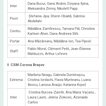
Daria Bucur, Oana Andrei, Dziyana Ilyina,
Inter
Aleksandra Zimny, Nikolett Papp
Ștefania Jipa, Sherin Obaildi, Sabrina
Pivot
Abdellahi
Mădălina Zamfirescu, Tamara Pál, Christine
Centru
Karlsen Alver, Oana Andreea Sîrb
Portar
Ana Măzăreanu, Mădălina Ion, Tea Pijević
Pablo Morel, Clément Petit, Jean-Étienne
Staff:
Mattiuzzo, Arthur Lefevre
8.
CSM Corona Brașov
Marilena Neagu, Gabriela Dumitrașcu,
Extrema
Cristina Iordachi, Flavia Munteanu, Luana
Iliescu, Larissa Araújo, Katarina Krpež
Cristina Burcea-Zamfir, Ana Maria Vacariu ,
Inter
Laura Lasm, Jelena Zivkovic, Azenaide
Carlos