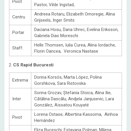
Pivot
Pastor, Vilde Ingstad,
Andreea Rotaru, Elizabeth Omoregie, Alina
Centru
Grijseels, Inger Smits
Daciana Hosu, Daria Uhrec, Evelina Eriksson,
Portar
Gabriela Dias Moreschi
Helle Thomsen, Iulia Curea, Alina Iordache,
Staff:
Florin Oancea, Veronica Nastase
2.
CS Rapid Bucuresti
Dorina Korsós, Marta López, Polina
Extrema
Gorshkova, Sara Ristovska
Sorina Grozav, Ștefania Stoica, Alina Ilie,
Inter
Cătălina Dascălu, Andjela Janjusevic, Lara
González, Aïssatou Kouyaté
Lorena Ostase, Albertina Kassoma, Ainhoa
Pivot
Hernández
Eliza Buceschi, Estavana Polman, Milena