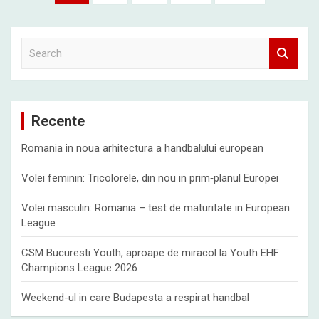
pagination
S
e
a
r
c
Recente
h
Romania in noua arhitectura a handbalului european
Volei feminin: Tricolorele, din nou in prim‑planul Europei
Volei masculin: Romania – test de maturitate in European
League
CSM Bucuresti Youth, aproape de miracol la Youth EHF
Champions League 2026
Weekend-ul in care Budapesta a respirat handbal