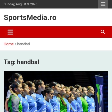
Skip
Sunday, August 9, 2026
to
content
SportsMedia.ro
Home
handbal
Tag:
handbal