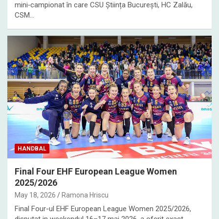
mini‑campionat în care CSU Știința București, HC Zalău,
CSM…
HANDBAL
Final Four EHF European League Women
2025/2026
May 18, 2026
Ramona Hriscu
Final Four-ul EHF European League Women 2025/2026,
disputat in weekendul 16–17 mai 2026, a oferit exact…