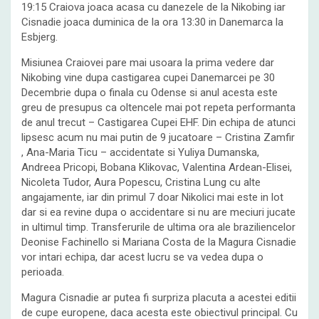
19:15 Craiova joaca acasa cu danezele de la Nikobing iar
Cisnadie joaca duminica de la ora 13:30 in Danemarca la
Esbjerg.
Misiunea Craiovei pare mai usoara la prima vedere dar
Nikobing vine dupa castigarea cupei Danemarcei pe 30
Decembrie dupa o finala cu Odense si anul acesta este
greu de presupus ca oltencele mai pot repeta performanta
de anul trecut – Castigarea Cupei EHF. Din echipa de atunci
lipsesc acum nu mai putin de 9 jucatoare – Cristina Zamfir
, Ana-Maria Ticu – accidentate si Yuliya Dumanska,
Andreea Pricopi, Bobana Klikovac, Valentina Ardean-Elisei,
Nicoleta Tudor, Aura Popescu, Cristina Lung cu alte
angajamente, iar din primul 7 doar Nikolici mai este in lot
dar si ea revine dupa o accidentare si nu are meciuri jucate
in ultimul timp. Transferurile de ultima ora ale braziliencelor
Deonise Fachinello si Mariana Costa de la Magura Cisnadie
vor intari echipa, dar acest lucru se va vedea dupa o
perioada.
Magura Cisnadie ar putea fi surpriza placuta a acestei editii
de cupe europene, daca acesta este obiectivul principal. Cu